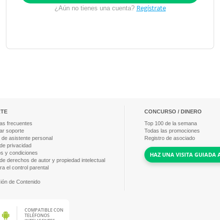
Regístrate
¿Aún no tienes una cuenta?
TE
CONCURSO / DINERO
as frecuentes
Top
100
de la semana
ar soporte
Todas las promociones
 de asistente personal
Registro de asociado
 de privacidad
s y condiciones
HAZ UNA VISITA GUIADA 
 de derechos de autor y propiedad intelectual
a el control parental
ción de Contenido
COMPATIBLE CON
TELÉFONOS