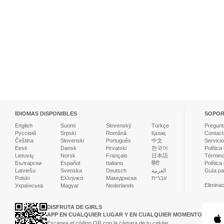
IDIOMAS DISPONIBLES
SOPOR
English
Suomi
Slovenský
Türkçe
Pregunt
Русский
Srpski
Română
Қазақ
Contact
Čeština
Slovenski
Português
中文
Servicio
Eesti
Dansk
Hrvatski
한국어
Política
Lietuvių
Norsk
Français
日本語
Término
Български
Español
Italiano
हिंदी
Política
Latviešu
Svenska
Deutsch
العربية
Guía par
Polski
Ελληνικά
Македонски
עברית
Elimina
Українська
Magyar
Nederlands
DISFRUTA DE GIRLS
APP EN CUALQUIER LUGAR Y EN CUALQUIER MOMENTO
Escanea el código QR con la cámara de tu celular